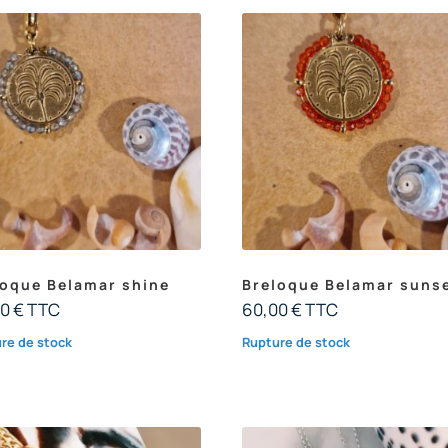
loque Belamar shine
Breloque Belamar suns
00
€
TTC
60,00
€
TTC
re de stock
Rupture de stock