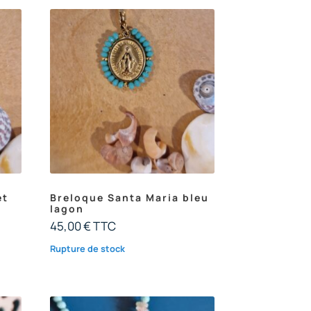
et
Breloque Santa Maria bleu
lagon
45,00
€
TTC
Rupture de stock