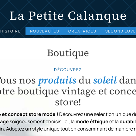
La Petite Calanque
’HISTOIRE
NOUVEAUTÉS
CRÉATRICES
SECOND LOVE
Boutique
DÉCOUVREZ
Tous nos
produits
du
soleil
dan
tre boutique vintage et conc
store!
 et concept store mode !
Découvrez une sélection unique d
tage
soigneusement choisis. Ici, la
mode éthique
et la
durabil
n. Adoptez un style unique tout en consommant de manière r