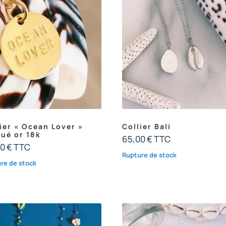
ier « Ocean Lover »
Collier Bali
qué or 18k
65,00
€
TTC
00
€
TTC
Rupture de stock
re de stock