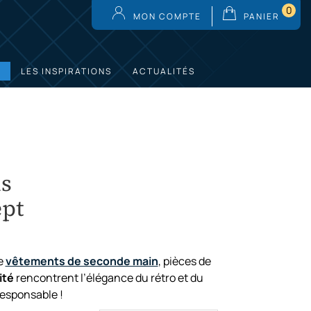
0
MON COMPTE
PANIER
LES INSPIRATIONS
ACTUALITÉS
s
ept
e
vêtements de seconde main
, pièces de
ité
rencontrent l’élégance du rétro et du
esponsable !