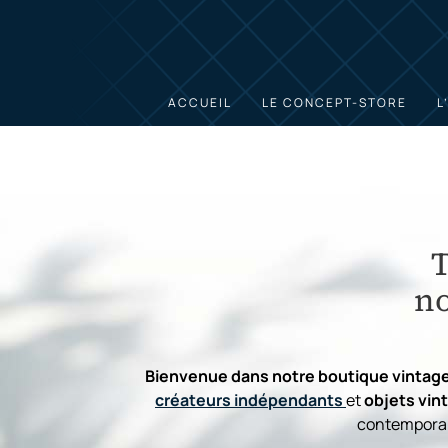
ACCUEIL
LE CONCEPT-STORE
L
no
Bienvenue dans notre boutique vintage
créateurs indépendants
et
objets vin
contemporai