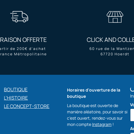
VRAISON OFFERTE
CLICK AND COLL
artir de 200€ d'achat
60 rue de la Wantze
France Métropolitaine
67720 Hoerdt
BOUTIQUE
Horaires d'ouverture de la
In
boutique
L’HISTOIRE
V
La boutique est ouverte de
LE CONCEPT-STORE
manière aléatoire, pour savoir si
c'est ouvert, rendez-vous sur
mon compte
Instagram
!
A
A
c