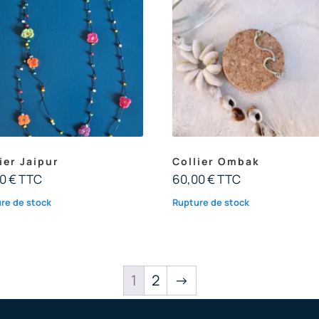
ier Jaipur
Collier Ombak
00
€
TTC
60,00
€
TTC
re de stock
Rupture de stock
1
2
→