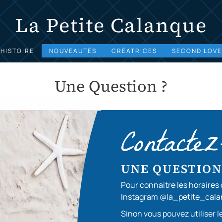
La Petite Calanque
’HISTOIRE
NOUVEAUTÉS
CRÉATRICES
SECOND LOVE
Une Question ?
Contacte
UNE QUESTION
Pour connaitre les horaires 
Instagram @la_petite_cal
Sinon vous pouvez utiliser 