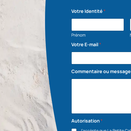
Votre Identité
*
Prénom
Votre E-mail
*
Commentaire ou message
Autorisation
*
J’accèpte que La Petite C