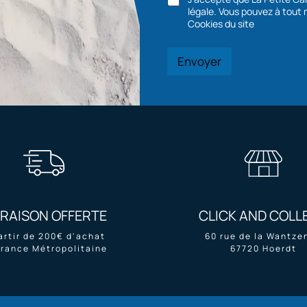
légale. Vous pouvez à tout moment demander la suppression de vos données via la page
Cookies du site
Envoyer
VRAISON OFFERTE
CLICK AND COLL
artir de 200€ d'achat
60 rue de la Wantze
France Métropolitaine
67720 Hoerdt